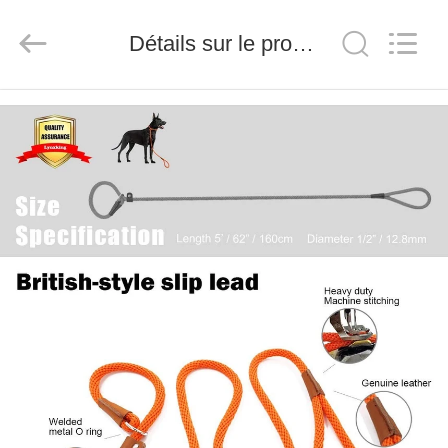
SPUPPS
LIMITED.
All
Rights
Détails sur le produit
Reserved.
Developed
by
ECER
MAISON
PRODUITS
AU
SUJET
DE
NOUS
VISITE
D'USINE