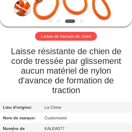
CONTRÔLE
DE
QUALITÉ
Laisse de harnais de chien
CONTACTEZ-
Laisse résistante de chien de
NOUS
corde tressée par glissement
aucun matériel de nylon
DEMANDEZ
d'avance de formation de
UNE
traction
CITATION
Lieu d'origine:
La Chine
PLAN
Nom de marque:
Customized
DU
Numéro de
KALEA077