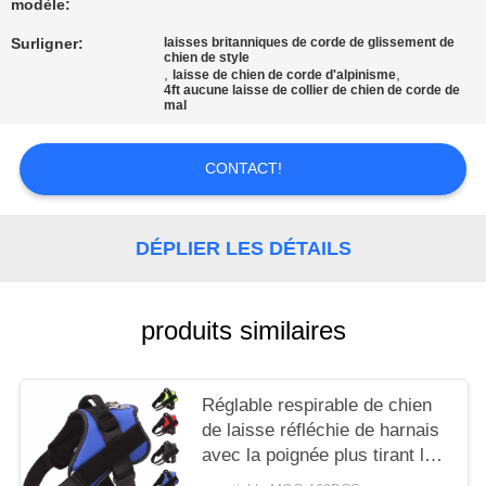
modèle:
SITE
Surligner:
laisses britanniques de corde de glissement de
chien de style
PRIVACY
,
,
laisse de chien de corde d'alpinisme
4ft aucune laisse de collier de chien de corde de
mal
POLICY
CONTACT!
DÉPLIER LES DÉTAILS
produits similaires
Réglable respirable de chien
de laisse réfléchie de harnais
avec la poignée plus tirant la
traction