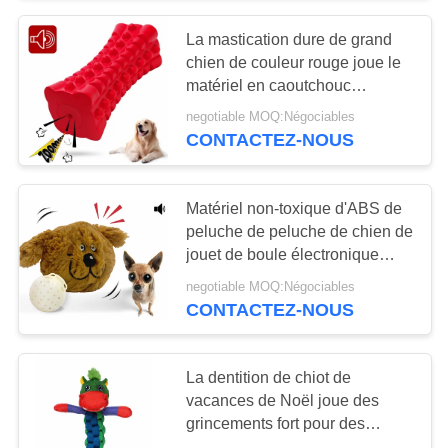
La mastication dure de grand
11
chien de couleur rouge joue le
laisse escamotable
matériel en caoutchouc
écologique de pouce 6.5*2.7
negotiable MOQ:Négociables
de chien
CONTACTEZ-NOUS
Matériel non-toxique d'ABS de
peluche de peluche de chien de
jouet de boule électronique
36
grinçante interactive de
negotiable MOQ:Négociables
Laisses faites main
mouvement
CONTACTEZ-NOUS
de cuir de chien
La dentition de chiot de
vacances de Noël joue des
grincements fort pour des
activités en plein air