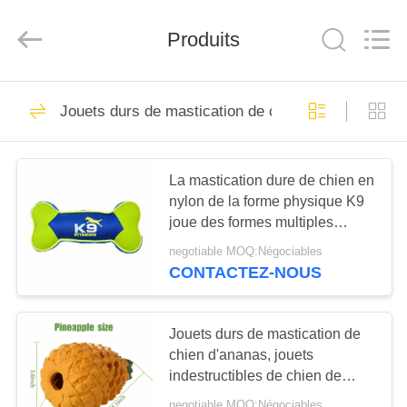
SPUPPS
LIMITED.
All
Produits
Rights
Reserved.
Developed
by
ECER
MAISON
50
Jouets durs de mastication de chien
Laisse de harnais
PRODUITS
de chien
La mastication dure de chien en
nylon de la forme physique K9
AU
joue des formes multiples
SUJET
établies pour Chewers
negotiable MOQ:Négociables
DE
CONTACTEZ-NOUS
69
NOUS
Laisse en nylon de
Jouets durs de mastication de
VISITE
chien d'ananas, jouets
chien
indestructibles de chien de
D'USINE
catégorie comestible pour
negotiable MOQ:Négociables