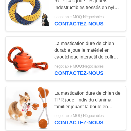
*6 '' *1.4 » joue, les jouets
SITE
indestructibles tressés en nylon
de corde de chien
negotiable MOQ:Négociables
63
PRIVACY
CONTACTEZ-NOUS
Collier de chien en
POLICY
nylon mou
La mastication dure de chien
durable joue le matériel en
caoutchouc interactif de coffre-
fort de pouce 100% de la boule
negotiable MOQ:Négociables
2,4
CONTACTEZ-NOUS
30
Laisse imperméable
La mastication dure de chien de
TPR joue l'individu d'animal
de chien
familier jouant la boule en
caoutchouc avec la tasse
negotiable MOQ:Négociables
d'aspiration
CONTACTEZ-NOUS