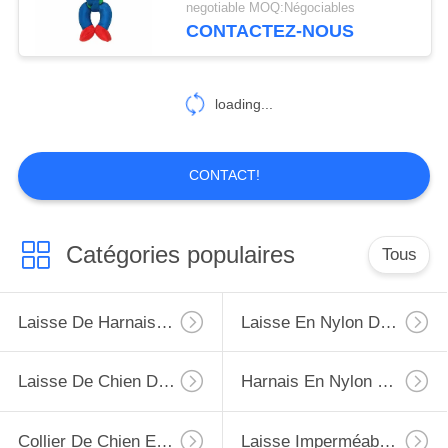
negotiable MOQ:Négociables
CONTACTEZ-NOUS
10
harnais mené de
loading...
clignotant de chien
CONTACT!
49
Catégories populaires
Tous
Collier de harnais
de chat
Laisse De Harnais De Chien
Laisse En Nylon De Chien
Laisse De Chien De LED
Harnais En Nylon De Chien
Collier De Chien En Nylon Mou
Laisse Imperméable De Chien