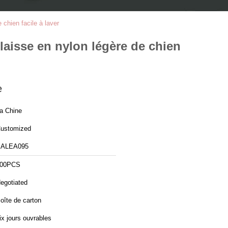
 chien facile à laver
 laisse en nylon légère de chien
e
a Chine
ustomized
ALEA095
00PCS
egotiated
oîte de carton
ix jours ouvrables