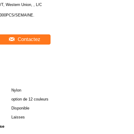
/T, Western Union, , L/C
000PCS/SEMAINE.
Contactez
Nylon
option de 12 couleurs
Disponible
Laisses
sse