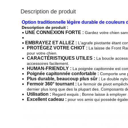
Description de produit
Option traditionnelle légère durable de couleurs d
Description de produit :
UNE CONNEXION FORTE :
Gardez votre chien sans 
EMBRAYEZ ET ALLEZ :
L'agrafe pivotante étant co
PROTÉGEZ VOTRE CHIOT :
La laisse de Front Ra
pour votre chien.
CARACTÉRISTIQUES UTILES :
La boucle accesso
accessoires facilement.
HUMAN-FRIENDLY :
La poignée capitonnée est con
Poignée capitonnée confortable :
Comporte une p
Plus durable, beaucoup plus sûr :
Le double nylo
Fermoir 360° tournant :
Le fermoir de pivot empêche 
dernier plus long que des la plupart des. Composants de
Utilisation :
Regard exquis ; Bonne laisse à employer a
Excellent cadeau :
pour vos amis qui possède égale