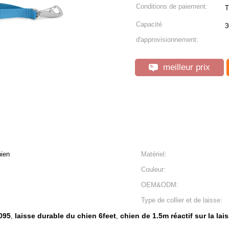
Conditions de paiement:
T
Capacité
3
d'approvisionnement:
meilleur prix
hien
Matériel:
Couleur:
OEM&ODM:
Type de collier et de laisse:
095
laisse durable du chien 6feet
chien de 1.5m réactif sur la lai
,
,