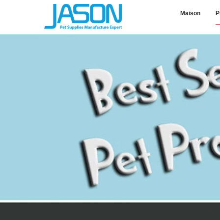
Maison
P