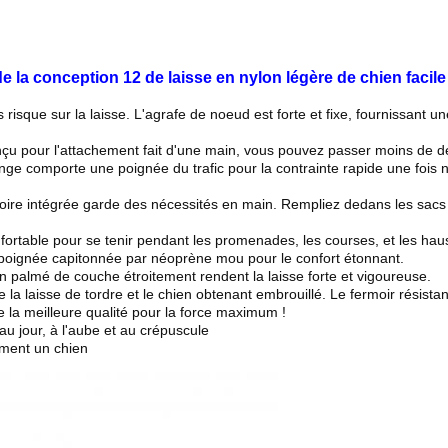
e la conception 12 de laisse en nylon légère de chien facile
risque sur la laisse. L'agrafe de noeud est forte et fixe, fournissant u
nçu pour l'attachement fait d'une main, vous pouvez passer moins de dé
nge comporte une poignée du trafic pour la contrainte rapide une fois n
ire intégrée garde des nécessités en main. Rempliez dedans les sacs d
fortable pour se tenir pendant les promenades, les courses, et les ha
oignée capitonnée par néoprène mou pour le confort étonnant.
n palmé de couche étroitement rendent la laisse forte et vigoureuse.
la laisse de tordre et le chien obtenant embrouillé. Le fermoir résistan
 la meilleure qualité pour la force maximum !
u jour, à l'aube et au crépuscule
ment un chien