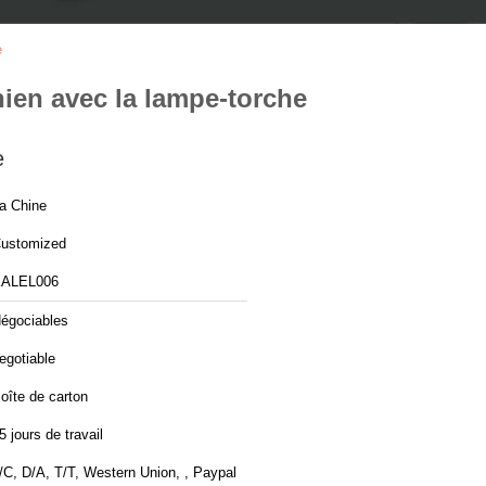
e
hien avec la lampe-torche
e
a Chine
ustomized
ALEL006
égociables
egotiable
oîte de carton
5 jours de travail
/C, D/A, T/T, Western Union, , Paypal