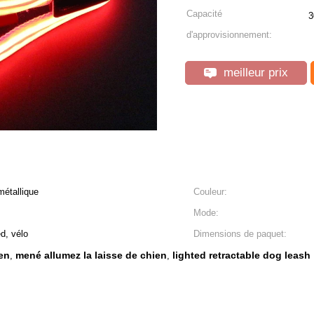
Capacité
3
d'approvisionnement:
meilleur prix
métallique
Couleur:
Mode:
d, vélo
Dimensions de paquet:
en
mené allumez la laisse de chien
lighted retractable dog leash
,
,