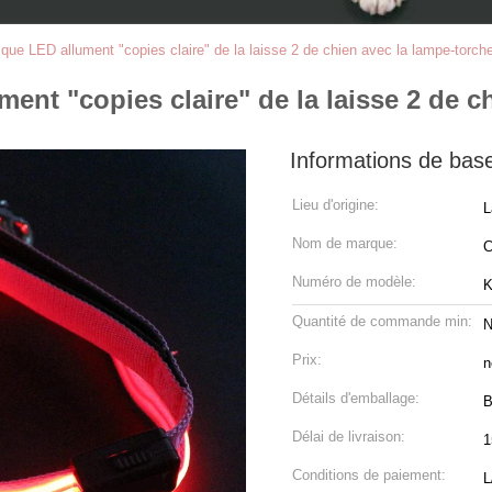
tique LED allument "copies claire" de la laisse 2 de chien avec la lampe-torch
ment "copies claire" de la laisse 2 de c
Informations de bas
Lieu d'origine:
L
Nom de marque:
C
Numéro de modèle:
K
Quantité de commande min:
N
Prix:
n
Détails d'emballage:
B
Délai de livraison:
1
Conditions de paiement:
L