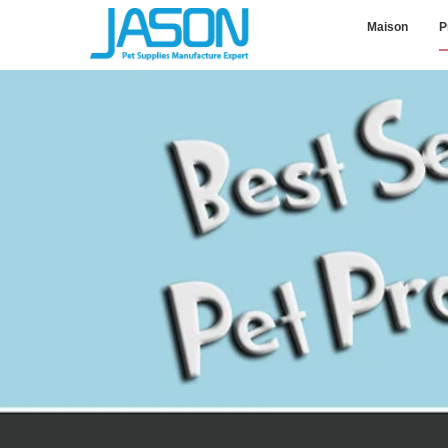
Maison
P