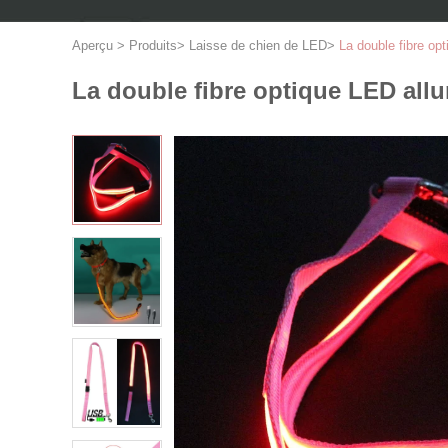
Aperçu
>
Produits
>
Laisse de chien de LED
>
La double fibre op
La double fibre optique LED allu